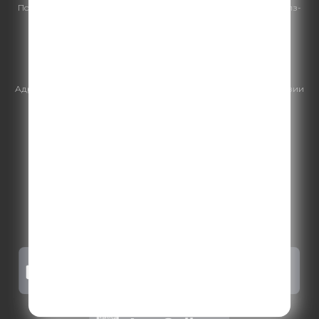
По всем вопросам
размещения рекламы
на Comedy Radio - сейлз-
хаус «ГПМ Реклама»:
+7 (495) 921-40-41
E-mail:
sales@gazprom-media.ru
https://gpmsaleshouse.ru/
Адрес электронной почты для отправления досудебной претензии
по вопросам нарушения авторских и смежных прав:
copyright@gpmradio.ru
.
Более подробная информация для
правообладателей
.
Политика конфиденциальности
.
Реклама на Comedy radio
.
Результаты СОУТ
.
Правила участия в акциях, конкурсах, играх