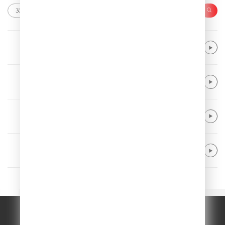
Robin Schulz feat. Francesco Yates
Sugar
Andreas Johnson
Glorious
David Guetta feat. ONE REPUBLIC
I Don't Wanna Wait
Neptunica
What If
© ООО "ГПМ Радио", 2026.