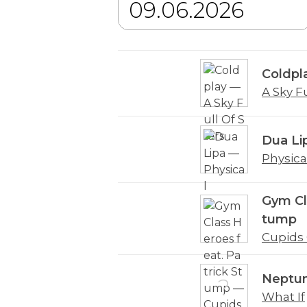
Coldpl
A Sky Fu
Dua Li
Physica
Gym Cl
tump
Cupids
Neptun
What If