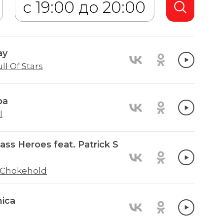
ay
ll Of Stars
pa
l
ass Heroes feat. Patrick S
 Chokehold
ica