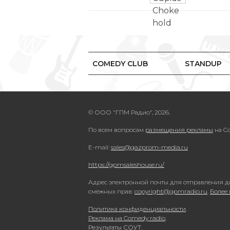
COMEDY CLUB
STANDUP
© ООО "ГПМ Радио", 2026.
По всем вопросам
размещения рекламы
на Co
E-mail:
sales@gazprom-media.ru
https://gpmsaleshouse.ru/
Адрес электронной почты для отправления д
смежных прав:
copyright@gpmradio.ru
.
Более
Политика конфиденциальности
.
Реклама на Comedy radio
.
Результаты СОУТ
.