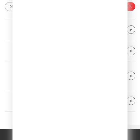
Avicii & Elle King
Let's Ride Away
Alma
Summer Really Hurt Us
R3HAB & Jonas Blue feat. Ava Max fea
t. Kylie Cantrall
Sad Boy
Alle Farben & Renè Miller
Body Talk