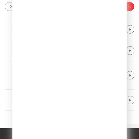
Twenty One Pilots
Stressed Out
Tiesto feat. Tate McRae
10:35
Coldplay & Little Simz & Burna Boy & El
yanna & Martina Stoessel
WE PRAY
Alle Farben & Renè Miller
Body Talk