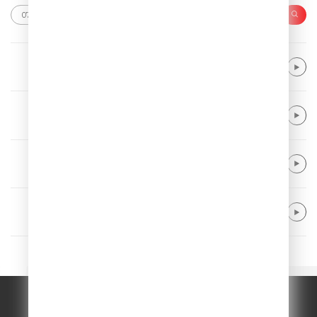
Neptunica
What If
David Guetta & Alphaville & Ava Max
Forever Young
Joel Corry feat. MNEK
Head & Heart (feat. MNEK)
Alle Farben
Baby Goodbye
© ООО "ГПМ Радио", 2026.