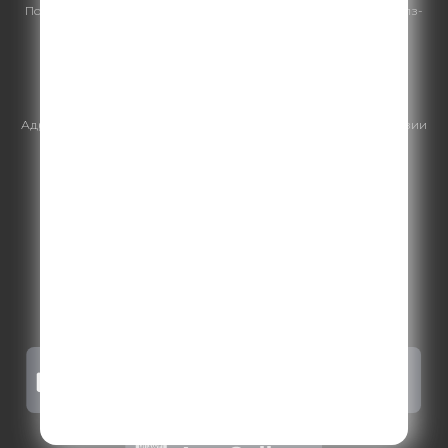
По всем вопросам
размещения рекламы
на Comedy Radio - сейлз-
хаус «ГПМ Реклама»:
+7 (495) 921-40-41
E-mail:
sales@gazprom-media.ru
https://gpmsaleshouse.ru/
Адрес электронной почты для отправления досудебной претензии
по вопросам нарушения авторских и смежных прав:
copyright@gpmradio.ru
.
Более подробная информация для
правообладателей
.
Политика конфиденциальности
.
Реклама на Comedy radio
.
Результаты СОУТ
.
Правила участия в акциях, конкурсах, играх