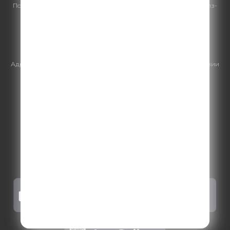
По всем вопросам
размещения рекламы
на Comedy Radio - сейлз-
хаус «ГПМ Реклама»:
+7 (495) 921-40-41
E-mail:
sales@gazprom-media.ru
https://gpmsaleshouse.ru/
Адрес электронной почты для отправления досудебной претензии
по вопросам нарушения авторских и смежных прав:
copyright@gpmradio.ru
.
Более подробная информация для
правообладателей
.
Политика конфиденциальности
.
Реклама на Comedy radio
.
Результаты СОУТ
.
Правила участия в акциях, конкурсах, играх