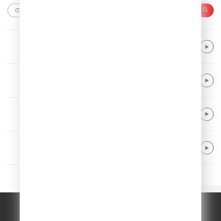
Giant Rooks
Want It Back
Nickelback
When We Stand Together
Paul Van Dyk feat. Rea Garvey
Let Go (Single Edit)
YOUNOTUS & Daddy DJ
Flip Side
© ООО "ГПМ Радио", 2026.