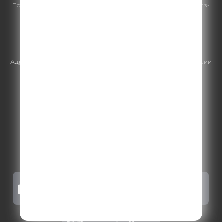
По всем вопросам
размещения рекламы
на Comedy Radio - сейлз-
хаус «ГПМ Реклама»:
+7 (495) 921-40-41
E-mail:
sales@gazprom-media.ru
https://gpmsaleshouse.ru/
Адрес электронной почты для отправления досудебной претензии
по вопросам нарушения авторских и смежных прав:
copyright@gpmradio.ru
.
Более подробная информация для
правообладателей
.
Политика конфиденциальности
.
Реклама на Comedy radio
.
Результаты СОУТ
.
Правила участия в акциях, конкурсах, играх