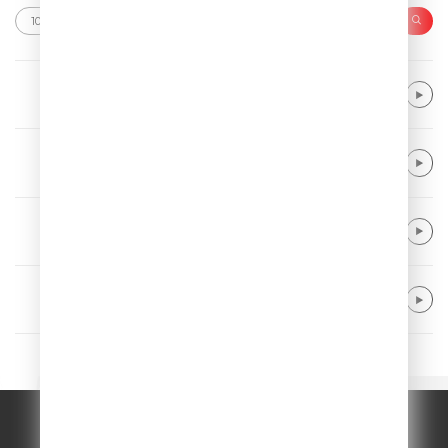
Kygo & Khalid & Gryffin
Save My Love
Ed Sheeran feat. Pharrell Williams
Sing
Sunrise Avenue
Fairytale Gone Bad
Eben
Hollow
© ООО "ГПМ Радио", 2026.