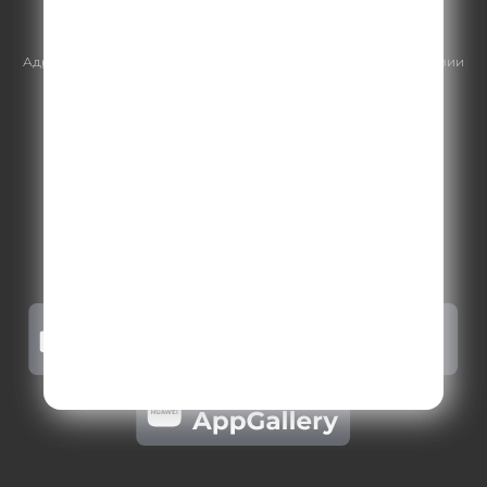
https://gpmsaleshouse.ru/
Адрес электронной почты для отправления досудебной претензии
по вопросам нарушения авторских и смежных прав:
copyright@gpmradio.ru
.
Более подробная информация для
правообладателей
.
Политика конфиденциальности
.
Реклама на Comedy radio
.
Результаты СОУТ
.
Правила участия в акциях, конкурсах, играх