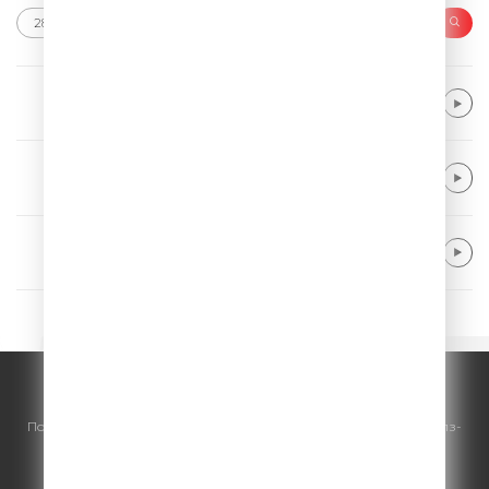
The Script feat. Will.I.Am
Hall Of Fame
Nickelback
How You Remind Me
Alle Farben & Renè Miller
Body Talk
© ООО "ГПМ Радио", 2026.
По всем вопросам
размещения рекламы
на Comedy Radio - сейлз-
хаус «ГПМ Реклама»:
+7 (495) 921-40-41
E-mail:
sales@gazprom-media.ru