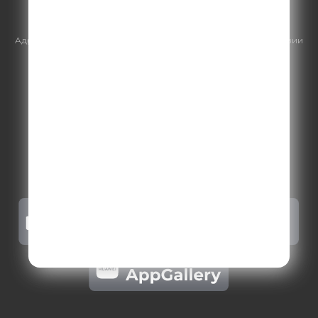
https://gpmsaleshouse.ru/
Адрес электронной почты для отправления досудебной претензии
по вопросам нарушения авторских и смежных прав:
copyright@gpmradio.ru
.
Более подробная информация для
правообладателей
.
Политика конфиденциальности
.
Реклама на Comedy radio
.
Результаты СОУТ
.
Правила участия в акциях, конкурсах, играх