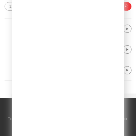
Vance Joy
Riptide
Kygo & Khalid & Gryffin
Save My Love
Ed Sheeran
Bad Habits
© ООО "ГПМ Радио", 2026.
По всем вопросам
размещения рекламы
на Comedy Radio - сейлз-
хаус «ГПМ Реклама»:
+7 (495) 921-40-41
E-mail:
sales@gazprom-media.ru