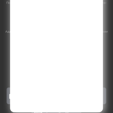
По всем вопросам
размещения рекламы
на Comedy Radio - сейлз-
хаус «ГПМ Реклама»:
+7 (495) 921-40-41
E-mail:
sales@gazprom-media.ru
https://gpmsaleshouse.ru/
Адрес электронной почты для отправления досудебной претензии
по вопросам нарушения авторских и смежных прав:
copyright@gpmradio.ru
.
Более подробная информация для
правообладателей
.
Политика конфиденциальности
.
Реклама на Comedy radio
.
Результаты СОУТ
.
Правила участия в акциях, конкурсах, играх