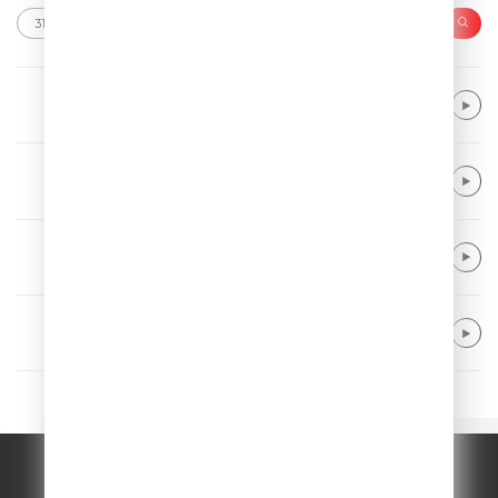
Alex Warren
Fever Dream
YOUNOTUS & Daddy DJ
Flip Side
Kygo feat. Zak Abel & Nile Rodgers
For Life
Michael Schulte & R3HAB
Waterfall
© ООО "ГПМ Радио", 2026.