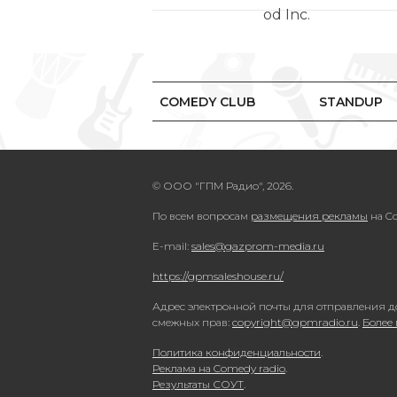
COMEDY CLUB
STANDUP
© ООО "ГПМ Радио", 2026.
По всем вопросам
размещения рекламы
на Co
E-mail:
sales@gazprom-media.ru
https://gpmsaleshouse.ru/
Адрес электронной почты для отправления д
смежных прав:
copyright@gpmradio.ru
.
Более
Политика конфиденциальности
.
Реклама на Comedy radio
.
Результаты СОУТ
.