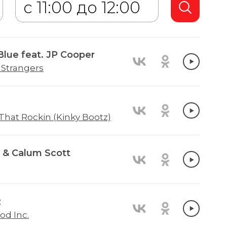
Blue feat. JP Cooper
 Strangers
hat Rockin (Kinky Bootz)
& Calum Scott
z
od Inc.