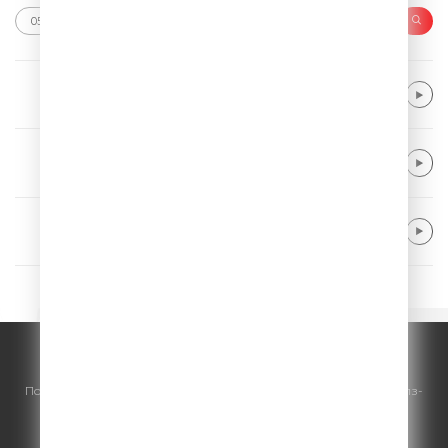
Alle Farben & Renè Miller
Body Talk
Myles Smith
Nice to Meet You
Eagle-Eye Cherry
I Like It
© ООО "ГПМ Радио", 2026.
По всем вопросам
размещения рекламы
на Comedy Radio - сейлз-
хаус «ГПМ Реклама»:
+7 (495) 921-40-41
E-mail:
sales@gazprom-media.ru