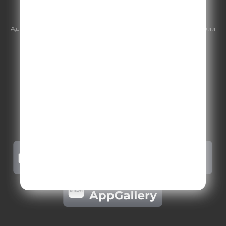
https://gpmsaleshouse.ru/
Адрес электронной почты для отправления досудебной претензии
по вопросам нарушения авторских и смежных прав:
copyright@gpmradio.ru
.
Более подробная информация для
правообладателей
.
Политика конфиденциальности
.
Реклама на Comedy radio
.
Результаты СОУТ
.
Правила участия в акциях, конкурсах, играх