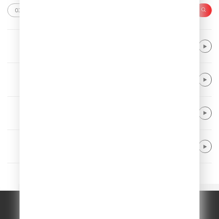
Charlie Puth
Attention
Twocolors
Heavy Metal Love
Linkin Park
The Emptiness Machine
Meduza & Henry Camamile
Don’t Wanna Go Home
© ООО "ГПМ Радио", 2026.