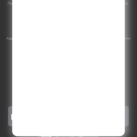
По всем вопросам
размещения рекламы
на Comedy Radio - сейлз-
хаус «ГПМ Реклама»:
+7 (495) 921-40-41
E-mail:
sales@gazprom-media.ru
https://gpmsaleshouse.ru/
Адрес электронной почты для отправления досудебной претензии
по вопросам нарушения авторских и смежных прав:
copyright@gpmradio.ru
.
Более подробная информация для
правообладателей
.
Политика конфиденциальности
.
Реклама на Comedy radio
.
Результаты СОУТ
.
Правила участия в акциях, конкурсах, играх