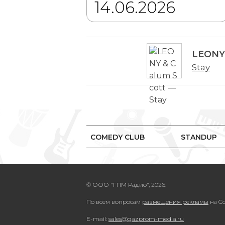
LEONY 
Stay
COMEDY CLUB
STANDUP
© ООО "ГПМ Радио", 2026.
По всем вопросам
размещения рекламы
на Co
E-mail:
sales@gazprom-media.ru