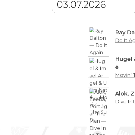
Ray Da
Do It A
Hugel 
é
Movin' 
Alok, 
Dive In