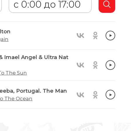
lton
gain
& Imael Angel & Ultra Nat
To The Sun
Zeeba, Portugal. The Man
to The Ocean