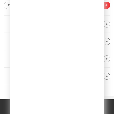
Kygo & Khalid & Gryffin
Save My Love
The Script feat. Will.I.Am
Hall Of Fame
Nickelback
How You Remind Me
Alle Farben & Renè Miller
Body Talk
© ООО "ГПМ Радио", 2026.