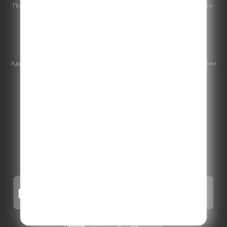
По всем вопросам
размещения рекламы
на Comedy Radio - сейлз-
хаус «ГПМ Реклама»:
+7 (495) 921-40-41
E-mail:
sales@gazprom-media.ru
https://gpmsaleshouse.ru/
Адрес электронной почты для отправления досудебной претензии
по вопросам нарушения авторских и смежных прав:
copyright@gpmradio.ru
.
Более подробная информация для
правообладателей
.
Политика конфиденциальности
.
Реклама на Comedy radio
.
Результаты СОУТ
.
Правила участия в акциях, конкурсах, играх