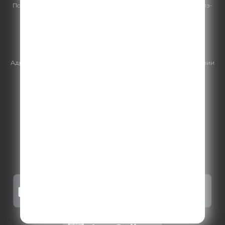
По всем вопросам
размещения рекламы
на Comedy Radio - сейлз-
хаус «ГПМ Реклама»:
+7 (495) 921-40-41
E-mail:
sales@gazprom-media.ru
https://gpmsaleshouse.ru/
Адрес электронной почты для отправления досудебной претензии
по вопросам нарушения авторских и смежных прав:
copyright@gpmradio.ru
.
Более подробная информация для
правообладателей
.
Политика конфиденциальности
.
Реклама на Comedy radio
.
Результаты СОУТ
.
Правила участия в акциях, конкурсах, играх