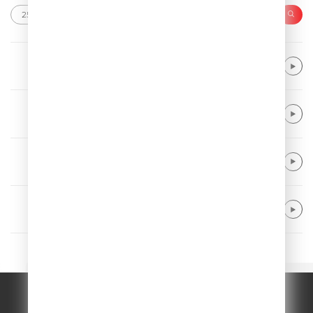
Alice Merton
No Roots
Kaiser Chiefs
Ruby
Alle Farben & Majestic
From Disco To Disco
Kygo & Khalid & Gryffin
Save My Love
© ООО "ГПМ Радио", 2026.