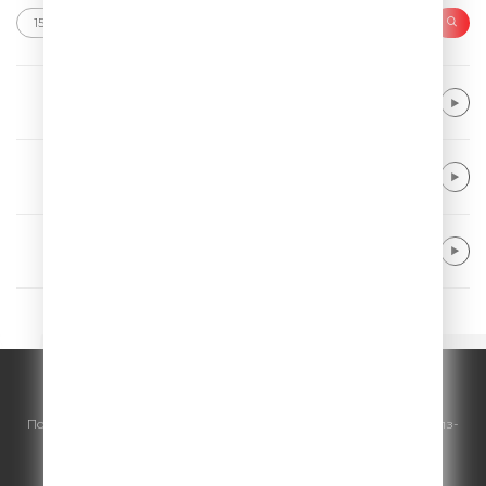
Alex Warren
Fever Dream
Niall Horan
Nice To Meet Ya
Hugel & Imael Angel & Ultra Naté
Movin' To The Sun
© ООО "ГПМ Радио", 2026.
По всем вопросам
размещения рекламы
на Comedy Radio - сейлз-
хаус «ГПМ Реклама»:
+7 (495) 921-40-41
E-mail:
sales@gazprom-media.ru