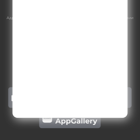
https://gpmsaleshouse.ru/
Адрес электронной почты для отправления досудебной претензии
по вопросам нарушения авторских и смежных прав:
copyright@gpmradio.ru
.
Более подробная информация для
правообладателей
.
Политика конфиденциальности
.
Реклама на Comedy radio
.
Результаты СОУТ
.
Правила участия в акциях, конкурсах, играх