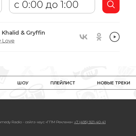
Khalid & Gryffin
y Love
ШОУ
ПЛЕЙЛИСТ
НОВЫЕ ТРЕКИ
medy Radio - сейлз-хаус «ГПМ Реклама»:
+7 (495) 921-40-41