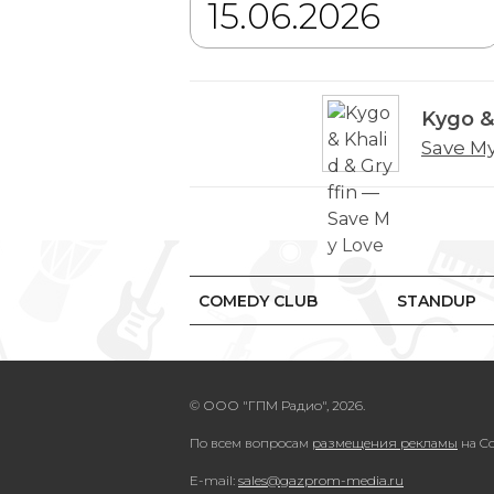
Kygo & 
Save M
COMEDY CLUB
STANDUP
© ООО "ГПМ Радио", 2026.
По всем вопросам
размещения рекламы
на Co
E-mail:
sales@gazprom-media.ru