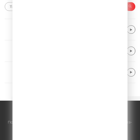
Alok & Khalid
Dive Into Me
Capital Cities
Safe And Sound
Bachman, Tal
She's so High
© ООО "ГПМ Радио", 2026.
По всем вопросам
размещения рекламы
на Comedy Radio - сейлз-
хаус «ГПМ Реклама»:
+7 (495) 921-40-41
E-mail:
sales@gazprom-media.ru