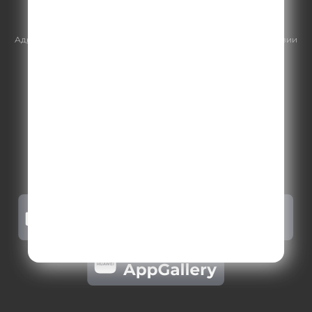
https://gpmsaleshouse.ru/
Адрес электронной почты для отправления досудебной претензии
по вопросам нарушения авторских и смежных прав:
copyright@gpmradio.ru
.
Более подробная информация для
правообладателей
.
Политика конфиденциальности
.
Реклама на Comedy radio
.
Результаты СОУТ
.
Правила участия в акциях, конкурсах, играх