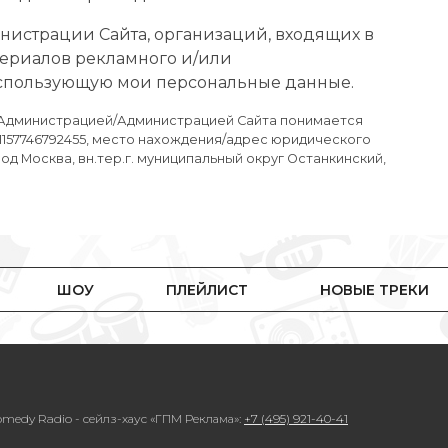
инистрации Сайта, организаций, входящих в
атериалов рекламного и/или
спользующую мои персональные данные.
д Администрацией/Администрацией Сайта понимается
 1157746792455, место нахождения/адрес юридического
од Москва, вн.тер.г. муниципальный округ Останкинский,
ШОУ
ПЛЕЙЛИСТ
НОВЫЕ ТРЕКИ
medy Radio - сейлз-хаус «ГПМ Реклама»:
+7 (495) 921-40-41