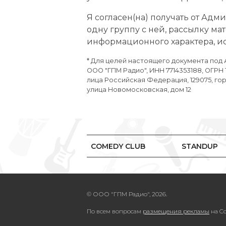
Я согласен(на) получать от Адм
одну группу с ней, рассылку м
информационного характера, и
* Для целей настоящего документа по
ООО "ГПМ Радио", ИНН 7714353188, ОГРН
лица Российская Федерация, 129075, гор
улица Новомосковская, дом 12
COMEDY CLUB
STANDUP
© ООО "ГПМ Радио", 2026.
По всем вопросам
размещения рекламы
на Co