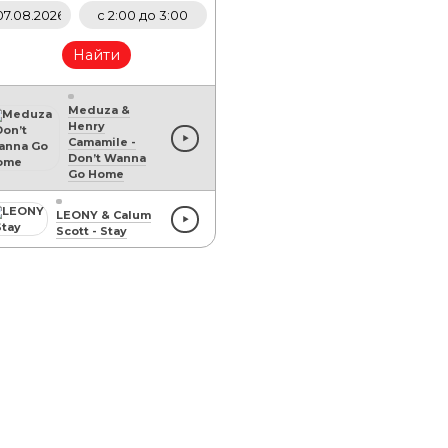
Найти
Meduza &
Henry
Camamile
-
Don’t Wanna
Go Home
LEONY & Calum
Scott
-
Stay