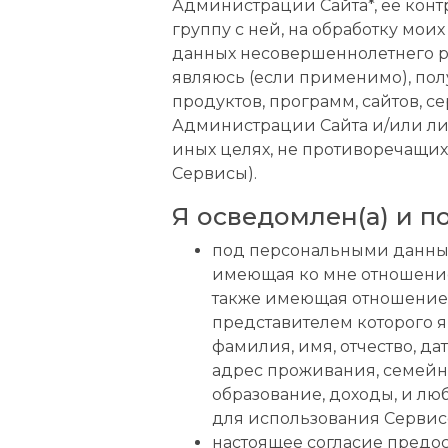
Администрации Сайта*, ее конт
группу с ней, на обработку мои
данных несовершеннолетнего р
являюсь (если применимо), пол
продуктов, программ, сайтов, се
Администрации Сайта и/или лиц,
иных целях, не противоречащих
Сервисы).
Я осведомлен(а) и п
под персональными данны
имеющая ко мне отношение 
также имеющая отношение 
представителем которого я
фамилия, имя, отчество, да
адрес проживания, семейн
образование, доходы, и лю
для использования Сервис
настоящее согласие предо