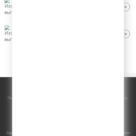
Стас Старовойтов - Поход в парк
развлечений
Сергей Зорик - Прием у психиатра
1
2
3
4
5
© ООО "ГПМ Радио", 2026.
По всем вопросам
размещения рекламы
на Comedy Radio - сейлз-
хаус «ГПМ Реклама»:
+7 (495) 921-40-41
E-mail:
sales@gazprom-media.ru
https://gpmsaleshouse.ru/
Адрес электронной почты для отправления досудебной претензии