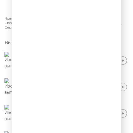
СЛУШАТЬ
Новый сезон шоу «Stand Up» на ТНТ в подборке Comedy Radio.
Свежий стендап, новые шутки и актуальный юмор: Кирилл Мазур,
Сергей Зорик, Самвел Кафьян, Стас Старовойтов.
Выпуски
Тимур Джанкезов - Роль отца в семье
Тимур Джанкезов - Управление гневом и
бытовой мюзикл
Тимур Джанкезов - Чему учат мультики