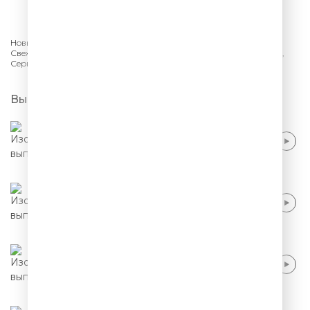
СЛУШАТЬ
Новый сезон шоу «Stand Up» на ТНТ в подборке Comedy Radio.
Свежий стендап, новые шутки и актуальный юмор: Кирилл Мазур,
Сергей Зорик, Самвел Кафьян, Стас Старовойтов.
Выпуски
Тимур Джанкезов - Роль отца в семье
Тимур Джанкезов - Управление гневом и
бытовой мюзикл
Тимур Джанкезов - Чему учат мультики