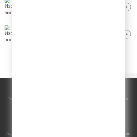
Стас Старовойтов - Поход в парк
развлечений
Сергей Зорик - Прием у психиатра
1
2
3
4
5
© ООО "ГПМ Радио", 2026.
По всем вопросам
размещения рекламы
на Comedy Radio - сейлз-
хаус «ГПМ Реклама»:
+7 (495) 921-40-41
E-mail:
sales@gazprom-media.ru
https://gpmsaleshouse.ru/
Адрес электронной почты для отправления досудебной претензии