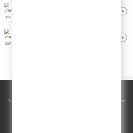
Эдуард Суровый - Далбыэпическое имя
Эдуард Суровый - Политическая
1
2
3
4
5
© ООО "ГПМ Радио", 2026.
По всем вопросам
размещения рекламы
на Comedy Radio - сейлз-
хаус «ГПМ Реклама»:
+7 (495) 921-40-41
E-mail:
sales@gazprom-media.ru
https://gpmsaleshouse.ru/