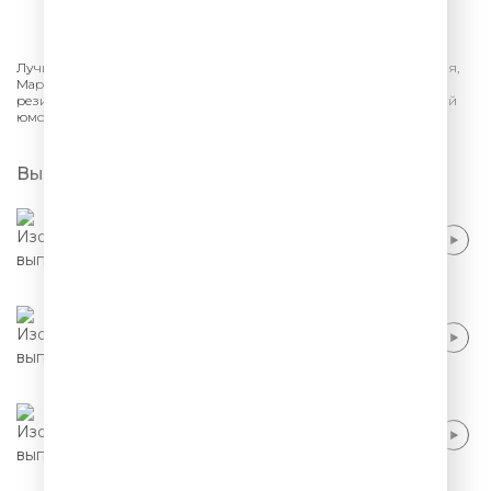
СЛУШАТЬ
Лучшее из шоу «Comedy Club» на ТНТ. Гарик Харламов, Павел Воля,
Марина Кравец, Эдуард Суровый, Тимур Батрутдинов и другие
резиденты «Камеди Клаб». Шутки, смешные песни - самый лучший
юмор.
Выпуски
Эдуард Суровый - Ты сказала НЕТ
Эдуард Суровый - Пыль сдуй
Эдуард Суровый - Ничего не жалко для
сына