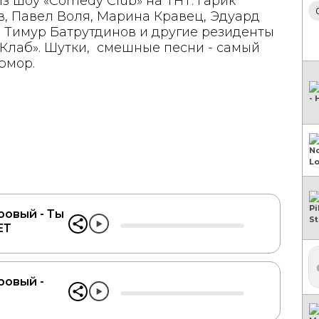
з шоу «Comedy Club» на ТНТ. Гарик
, Павел Воля, Марина Кравец, Эдуард
 Тимур Батрутдинов и другие резиденты
Клаб». Шутки, смешные песни - самый
юмор.
овый - Ты
ЕТ
овый -