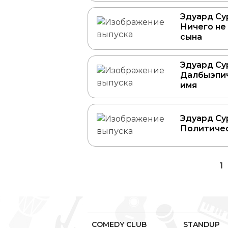
Эдуард Сур
Ничего не
сына
Эдуард Сур
Далбыэпи
имя
Эдуард Сур
Политиче
1
COMEDY CLUB
STANDUP