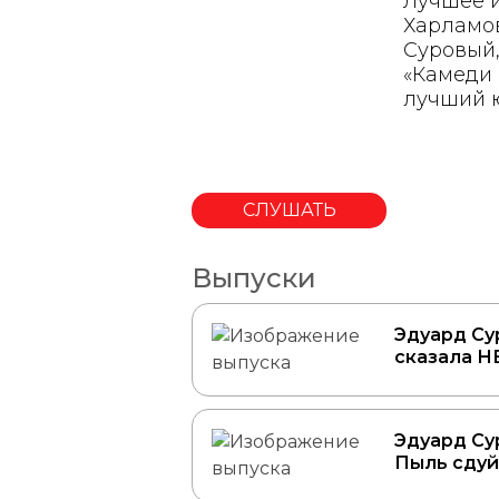
Лучшее и
Харламов
Суровый,
«Камеди 
лучший 
СЛУШАТЬ
Выпуски
Эдуард Сур
сказала Н
Эдуард Сур
Пыль сдуй