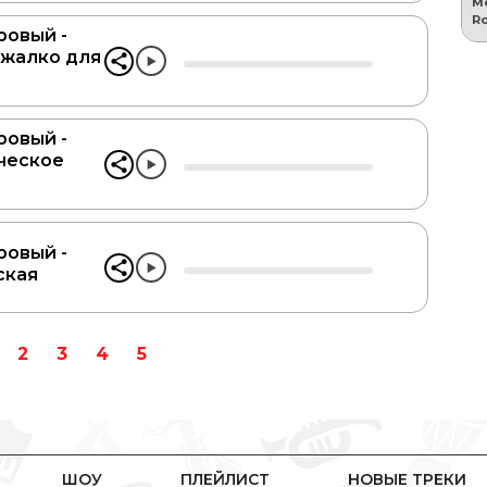
овый -
 жалко для
овый -
ческое
овый -
ская
2
3
4
5
ШОУ
ПЛЕЙЛИСТ
НОВЫЕ ТРЕКИ