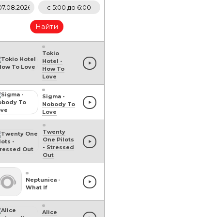
Найти
Tokio
Hotel
-
How To
Love
Sigma
-
Nobody To
Love
Twenty
One Pilots
-
Stressed
Out
Neptunica
-
What If
Alice