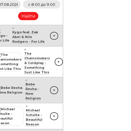
Найти
Kygo feat. Zak
Abel & Nile
Rodgers
-
For Life
The
Chainsmokers
& Coldplay
-
Something
Just Like This
Bebe
Rexha
-
New
Religion
Michael
Schulte
-
Beautiful
Reason