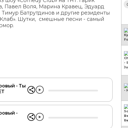
з шоу «Comedy Club» на ТНТ. Гарик
, Павел Воля, Марина Кравец, Эдуард
 Тимур Батрутдинов и другие резиденты
Клаб». Шутки, смешные песни - самый
юмор.
овый - Ты
ЕТ
овый -