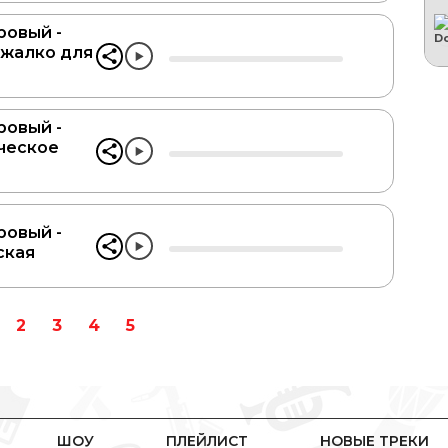
овый -
 жалко для
овый -
ческое
овый -
ская
2
3
4
5
ШОУ
ПЛЕЙЛИСТ
НОВЫЕ ТРЕКИ