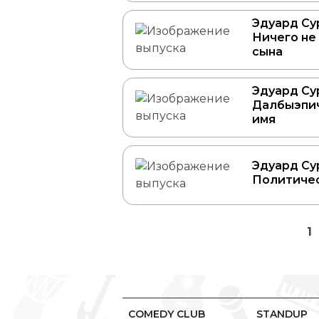
Эдуард Сур
Ничего не
сына
Эдуард Сур
Далбыэпи
имя
Эдуард Сур
Политиче
1
COMEDY CLUB
STANDUP