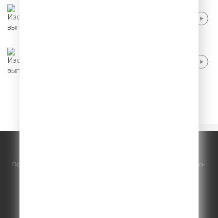
Саша Муратова - Своя квартира в Москве
Саша Муратова - Сайты знакомств
1
2
3
4
5
© ООО "ГПМ Радио", 2026.
По всем вопросам
размещения рекламы
на Comedy Radio - сейлз-
хаус «ГПМ Реклама»:
+7 (495) 921-40-41
E-mail:
sales@gazprom-media.ru
https://gpmsaleshouse.ru/