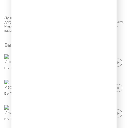
СЛУШАТЬ
Лучшее из шоу «Женский Стендап» на ТНТ. Монологи и юмор от
девушек-комиков: Саша Муратова, Сауле Юсупова, Ольга Малащенко,
Мария Маркова. Смешно про отношения, шутки о семье и работе -
юмор женского Stand Up.
Выпуски
Саша Муратова - Я завидую оптимистам
Саша Муратова - Красивая жизнь
Саша Муратова - Тупые измены