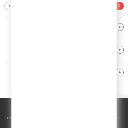
Bebe Rexha
New Religion
Lil Nas X
STAR WALKIN' (League of Legends World
s Anthem)
Shaboozey
A Bar Song (Tipsy)
© ООО "ГПМ Радио", 2026.
По всем вопросам
размещения рекламы
на Comedy Radio - сейлз-
хаус «ГПМ Реклама»:
+7 (495) 921-40-41