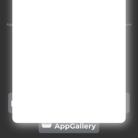
E-mail:
sales@gazprom-media.ru
https://gpmsaleshouse.ru/
Адрес электронной почты для отправления досудебной претензии
по вопросам нарушения авторских и смежных прав:
copyright@gpmradio.ru
.
Более подробная информация для
правообладателей
.
Политика конфиденциальности
.
Реклама на Comedy radio
.
Результаты СОУТ
.
Правила участия в акциях, конкурсах, играх