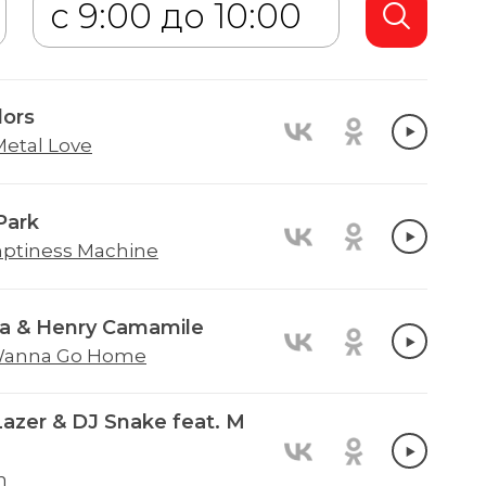
ors
Metal Love
Park
ptiness Machine
a & Henry Camamile
Wanna Go Home
Lazer & DJ Snake feat. M
n