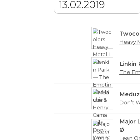
Twocol
Heavy 
Linkin 
The Em
Meduz
Don’t 
Major 
Ø
Lean O