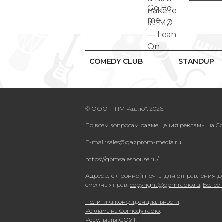
COMEDY CLUB
STANDUP
© ООО "ГПМ Радио", 2026.
По всем вопросам
размещения рекламы
на Co
E-mail:
sales@gazprom-media.ru
https://gpmsaleshouse.ru/
Адрес электронной почты для отправления д
смежных прав:
copyright@gpmradio.ru
.
Более
Политика конфиденциальности
.
Реклама на Comedy radio
.
Результаты СОУТ
.