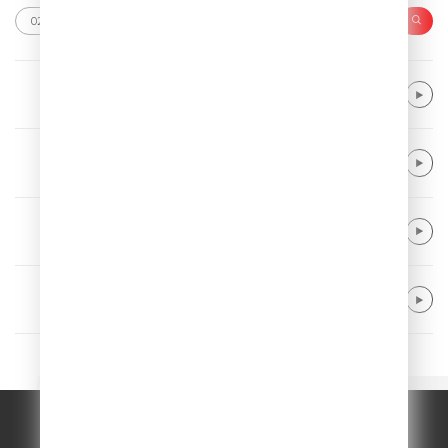
Linkin Park
The Emptiness Machine
Bebe Rexha
New Religion
Charlie Puth
Attention
Train
Drive By
© ООО "ГПМ Радио", 2026.