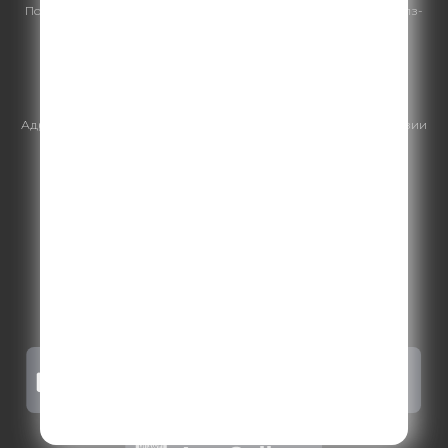
По всем вопросам
размещения рекламы
на Comedy Radio - сейлз-
хаус «ГПМ Реклама»:
+7 (495) 921-40-41
E-mail:
sales@gazprom-media.ru
https://gpmsaleshouse.ru/
Адрес электронной почты для отправления досудебной претензии
по вопросам нарушения авторских и смежных прав:
copyright@gpmradio.ru
.
Более подробная информация для
правообладателей
.
Политика конфиденциальности
.
Реклама на Comedy radio
.
Результаты СОУТ
.
Правила участия в акциях, конкурсах, играх