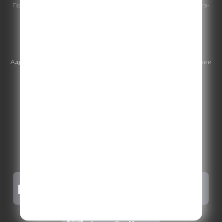
По всем вопросам
размещения рекламы
на Comedy Radio - сейлз-
хаус «ГПМ Реклама»:
+7 (495) 921-40-41
E-mail:
sales@gazprom-media.ru
https://gpmsaleshouse.ru/
Адрес электронной почты для отправления досудебной претензии
по вопросам нарушения авторских и смежных прав:
copyright@gpmradio.ru
.
Более подробная информация для
правообладателей
.
Политика конфиденциальности
.
Реклама на Comedy radio
.
Результаты СОУТ
.
Правила участия в акциях, конкурсах, играх