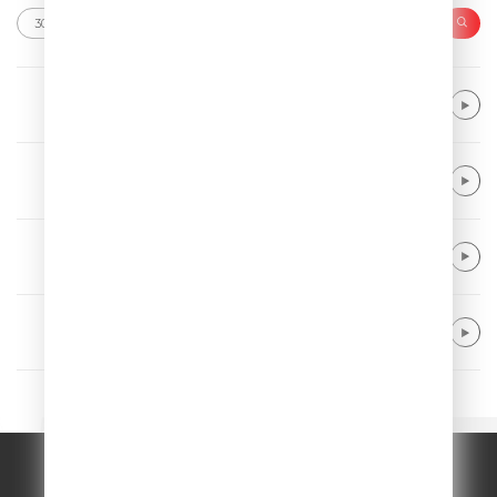
Hurts
Ready to Go
Alok & Khalid
Dive Into Me
Gym Class Heroes feat. Patrick Stump
Cupids Chokehold
Ofenbach
Be Mine
© ООО "ГПМ Радио", 2026.