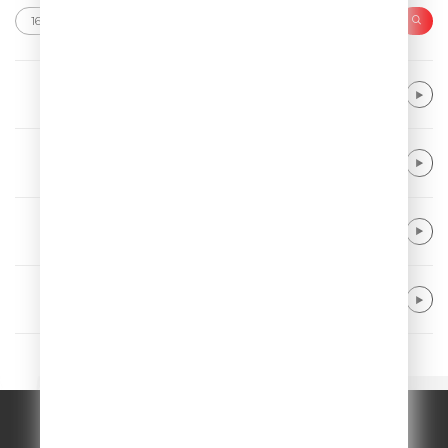
Coldplay
A Sky Full Of Stars
Dua Lipa
Physical
Gym Class Heroes feat. Patrick Stump
Cupids Chokehold
Neptunica
What If
© ООО "ГПМ Радио", 2026.