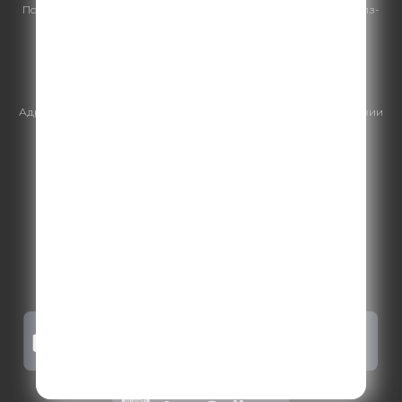
По всем вопросам
размещения рекламы
на Comedy Radio - сейлз-
хаус «ГПМ Реклама»:
+7 (495) 921-40-41
E-mail:
sales@gazprom-media.ru
https://gpmsaleshouse.ru/
Адрес электронной почты для отправления досудебной претензии
по вопросам нарушения авторских и смежных прав:
copyright@gpmradio.ru
.
Более подробная информация для
правообладателей
.
Политика конфиденциальности
.
Реклама на Comedy radio
.
Результаты СОУТ
.
Правила участия в акциях, конкурсах, играх