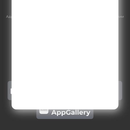
https://gpmsaleshouse.ru/
Адрес электронной почты для отправления досудебной претензии
по вопросам нарушения авторских и смежных прав:
copyright@gpmradio.ru
.
Более подробная информация для
правообладателей
.
Политика конфиденциальности
.
Реклама на Comedy radio
.
Результаты СОУТ
.
Правила участия в акциях, конкурсах, играх