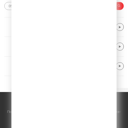
Avicii
Wake Me Up
Sunrise Avenue
Fairytale Gone Bad
Alle Farben & Renè Miller
Body Talk
© ООО "ГПМ Радио", 2026.
По всем вопросам
размещения рекламы
на Comedy Radio - сейлз-
хаус «ГПМ Реклама»:
+7 (495) 921-40-41
E-mail:
sales@gazprom-media.ru