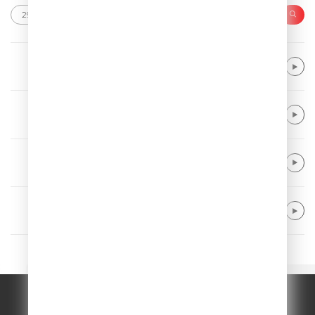
Ofenbach
Be Mine
Timbaland & Katy Perry
If We Ever Meet Again
Hugel & Imael Angel & Ultra Naté
Movin' To The Sun
Twenty One Pilots
Stressed Out
© ООО "ГПМ Радио", 2026.