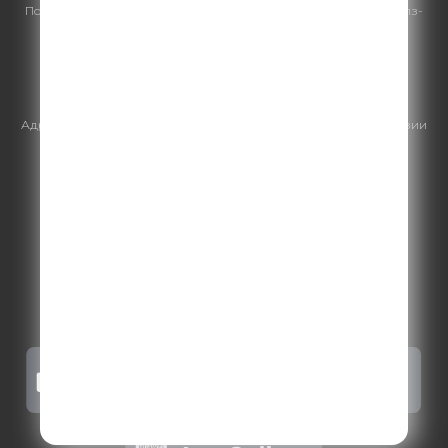
По всем вопросам
размещения рекламы
на Comedy Radio - сейлз-
хаус «ГПМ Реклама»:
+7 (495) 921-40-41
E-mail:
sales@gazprom-media.ru
https://gpmsaleshouse.ru/
Адрес электронной почты для отправления досудебной претензии
по вопросам нарушения авторских и смежных прав:
copyright@gpmradio.ru
.
Более подробная информация для
правообладателей
.
Политика конфиденциальности
.
Реклама на Comedy radio
.
Результаты СОУТ
.
Правила участия в акциях, конкурсах, играх