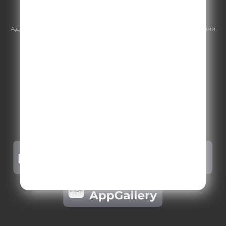
https://gpmsaleshouse.ru/
Адрес электронной почты для отправления досудебной претензии
по вопросам нарушения авторских и смежных прав:
copyright@gpmradio.ru
.
Более подробная информация для
правообладателей
.
Политика конфиденциальности
.
Реклама на Comedy radio
.
Результаты СОУТ
.
Правила участия в акциях, конкурсах, играх