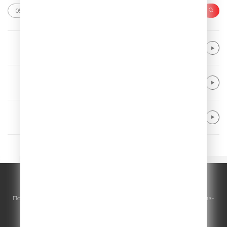
ROSE & Bruno Mars
APT.
YOUNOTUS & Daddy DJ
Flip Side
Crash Adams
New Heart
© ООО "ГПМ Радио", 2026.
По всем вопросам
размещения рекламы
на Comedy Radio - сейлз-
хаус «ГПМ Реклама»:
+7 (495) 921-40-41
E-mail:
sales@gazprom-media.ru