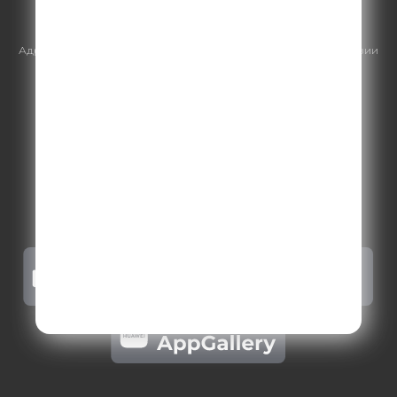
https://gpmsaleshouse.ru/
Адрес электронной почты для отправления досудебной претензии
по вопросам нарушения авторских и смежных прав:
copyright@gpmradio.ru
.
Более подробная информация для
правообладателей
.
Политика конфиденциальности
.
Реклама на Comedy radio
.
Результаты СОУТ
.
Правила участия в акциях, конкурсах, играх