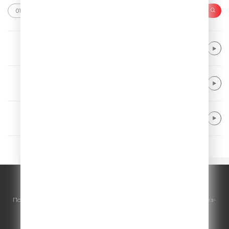
Alok & Khalid
Dive Into Me
Capital Cities
Safe And Sound
Bachman, Tal
She's so High
© ООО "ГПМ Радио", 2026.
По всем вопросам
размещения рекламы
на Comedy Radio - сейлз-
хаус «ГПМ Реклама»:
+7 (495) 921-40-41
E-mail:
sales@gazprom-media.ru